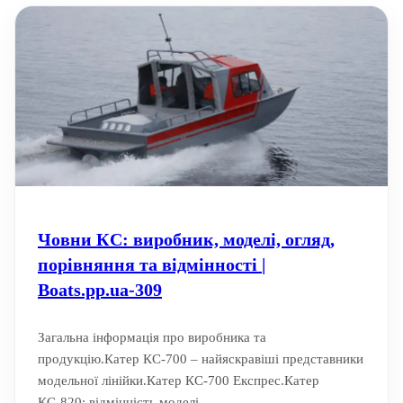
Човни КС: виробник, моделі, огляд,
порівняння та відмінності |
Boats.pp.ua-309
Загальна інформація про виробника та
продукцію.Катер КС-700 – найяскравіші представники
модельної лінійки.Катер КС-700 Експрес.Катер
КС-820: відмінність моделі....