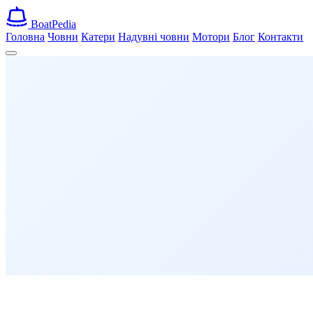
Boat
Pedia
Головна
Човни
Катери
Надувні човни
Мотори
Блог
Контакти