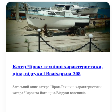
Катер Чірок: технічні характеристики,
ціна, відгуки | Boats.pp.ua-308
Загальний опис катера Чірок.Технічні характеристики
катера Чирок та його ціна.Відгуки власників...