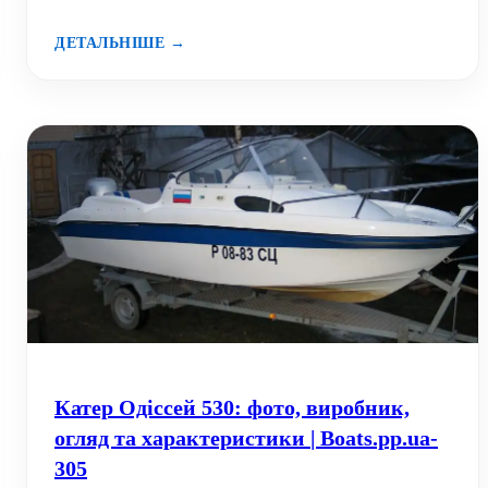
ДЕТАЛЬНІШЕ →
Катер Одіссей 530: фото, виробник,
огляд та характеристики | Boats.pp.ua-
305