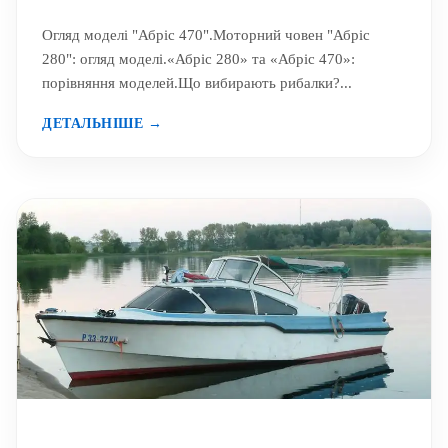
Огляд моделі "Абріс 470".Моторний човен "Абріс
280": огляд моделі.«Абріс 280» та «Абріс 470»:
порівняння моделей.Що вибирають рибалки?...
ДЕТАЛЬНІШЕ →