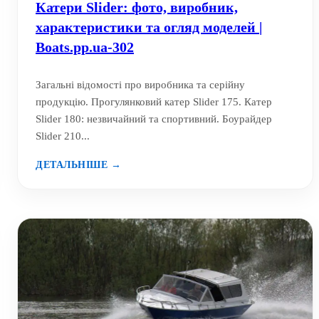
Катери Slider: фото, виробник,
характеристики та огляд моделей |
Boats.pp.ua-302
Загальні відомості про виробника та серійну
продукцію. Прогулянковий катер Slider 175. Катер
Slider 180: незвичайний та спортивний. Боурайдер
Slider 210...
ДЕТАЛЬНІШЕ →