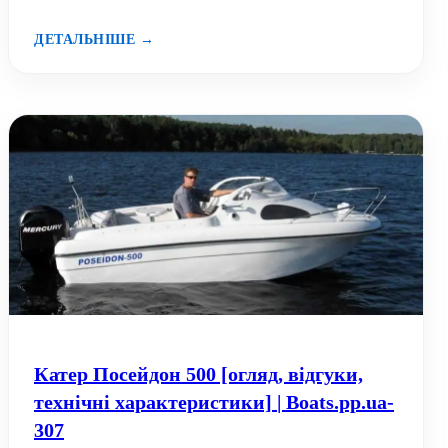
ДЕТАЛЬНІШЕ →
Катер Посейдон 500 [огляд, відгуки,
технічні характеристики] | Boats.pp.ua-
307