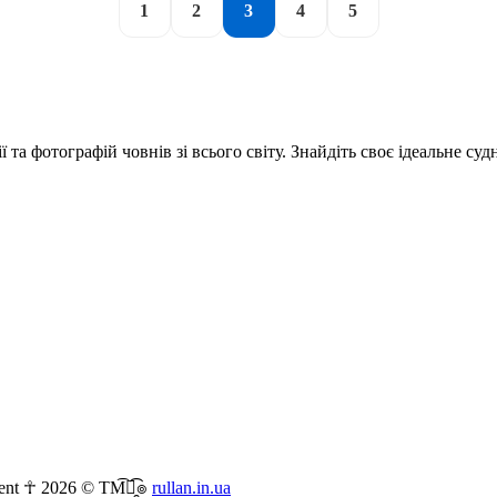
1
2
3
4
5
та фотографій човнів зі всього світу. Знайдіть своє ідеальне суд
ent ☥ 2026 © TM͡๏̯͡๏
rullan.in.ua