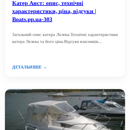
Катер Аист: опис, технічні
характеристики, ціна, відгуки |
Boats.pp.ua-303
Загальний опис катера Лелека.Технічні характеристики
катера Лелека та його ціна.Відгуки власників...
ДЕТАЛЬНІШЕ →