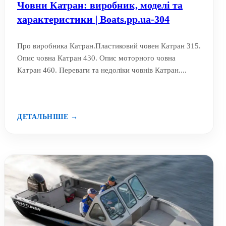
Човни Катран: виробник, моделі та
характеристики | Boats.pp.ua-304
Про виробника Катран.Пластиковий човен Катран 315.
Опис човна Катран 430. Опис моторного човна
Катран 460. Переваги та недоліки човнів Катран....
ДЕТАЛЬНІШЕ →