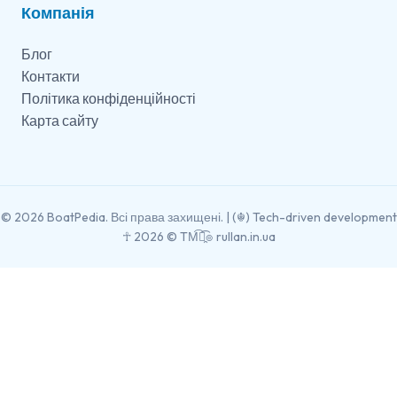
Компанія
Блог
Контакти
Політика конфіденційності
Карта сайту
© 2026 BoatPedia. Всі права захищені. | (☬) Tech-driven development
☥ 2026 © TM͡๏̯͡๏
rullan.in.ua