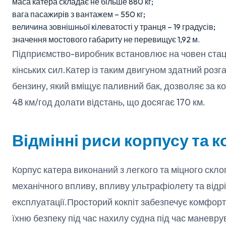
маса катера складає не більше 880 кг;
вага пасажирів з вантажем – 550 кг;
величина зовнішньої кілеватості у транця – 19 градусів;
значення мостового габариту не перевищує 1,92 м.
Підприємство-виробник встановлює на човен стац
кінських сил.Катер із таким двигуном здатний розг
бензину, який вміщує паливний бак, дозволяє за 
48 км/год долати відстань, що досягає 170 км.
Відмінні риси корпусу та к
Корпус катера виконаний з легкого та міцного скло
механічного впливу, впливу ультрафіолету та від
експлуатації.Просторий кокпіт забезпечує комфорт
їхню безпеку під час нахилу судна під час маневру