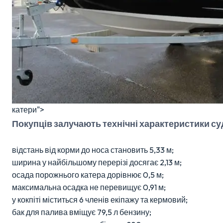
катери">
Покупців залучають технічні характеристики су
відстань від корми до носа становить 5,33 м;
ширина у найбільшому перерізі досягає 2,13 м;
осада порожнього катера дорівнює 0,5 м;
максимальна осадка не перевищує 0,91 м;
у кокпіті міститься 6 членів екіпажу та кермовий;
бак для палива вміщує 79,5 л бензину;