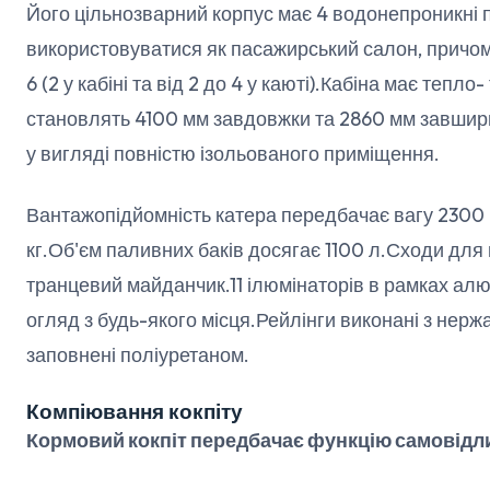
Його цільнозварний корпус має 4 водонепроникні
використовуватися як пасажирський салон, причо
6 (2 у кабіні та від 2 до 4 у каюті).Кабіна має тепло-
становлять 4100 мм завдовжки та 2860 мм завши
у вигляді повністю ізольованого приміщення.
Вантажопідйомність катера передбачає вагу 2300 к
кг.Об'єм паливних баків досягає 1100 л.Сходи для
транцевий майданчик.11 ілюмінаторів в рамках ал
огляд з будь-якого місця.Рейлінги виконані з нержа
заповнені поліуретаном.
Компіювання кокпіту
Кормовий кокпіт передбачає функцію самовідли