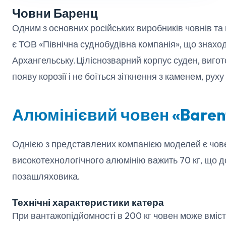
Човни Баренц
Одним з основних російських виробників човнів та 
є ТОВ «Північна суднобудівна компанія», що знахо
Архангельську.Ціліснозварний корпус суден, вигот
появу корозії і не боїться зіткнення з каменем, руху
Алюмінієвий човен «Baren
Однією з представлених компанією моделей є чове
високотехнологічного алюмінію важить 70 кг, що д
позашляховика.
Технічні характеристики катера
При вантажопідйомності в 200 кг човен може вмісти