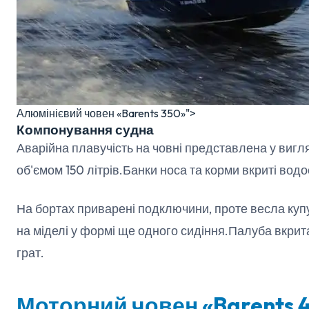
Алюмінієвий човен «Barents 350»">
Компонування судна
Аварійна плавучість на човні представлена у вигл
об'ємом 150 літрів.Банки носа та корми вкриті во
На бортах приварені подключини, проте весла ку
на міделі у формі ще одного сидіння.Палуба вкри
грат.
Моторний човен «Barents 