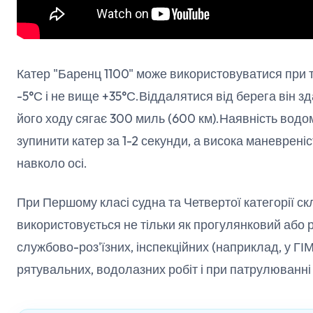
Катер "Баренц 1100" може використовуватися при
-5°С і не вище +35°С.Віддалятися від берега він зда
його ходу сягає 300 миль (600 км).Наявність вод
зупинити катер за 1-2 секунди, а висока маневрені
навколо осі.
При Першому класі судна та Четвертої категорії ск
використовується не тільки як прогулянковий або 
службово-роз'їзних, інспекційних (наприклад, у ГІ
рятувальних, водолазних робіт і при патрулюванн