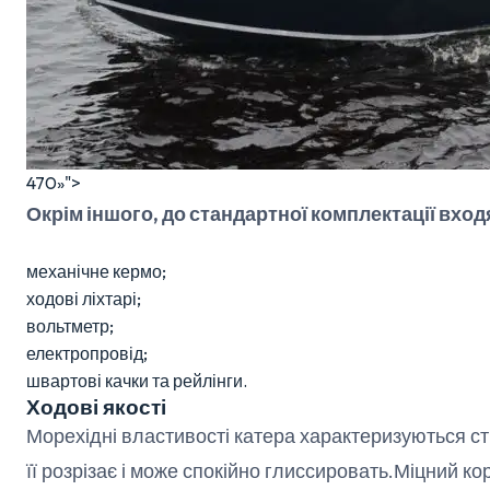
470»">
Окрім іншого, до стандартної комплектації вход
механічне кермо;
ходові ліхтарі;
вольтметр;
електропровід;
швартові качки та рейлінги.
Ходові якості
Морехідні властивості катера характеризуються сті
її розрізає і може спокійно глиссировать.Міцний к