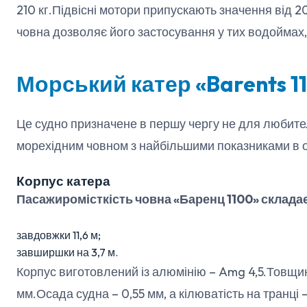
210 кг.Підвісні мотори припускають значення від 2
човна дозволяє його застосування у тих водоймах, 
Морський катер «Barents 1
Це судно призначене в першу чергу не для любите
морехідним човном з найбільшими показниками в о
Корпус катера
Пасажиромісткість човна «Баренц 1100» складає 
завдовжки 11,6 м;
завширшки на 3,7 м.
Корпус виготовлений із алюмінію – Amg 4,5.Товщин
мм.Осада судна – 0,55 мм, а кілюватість на транці 