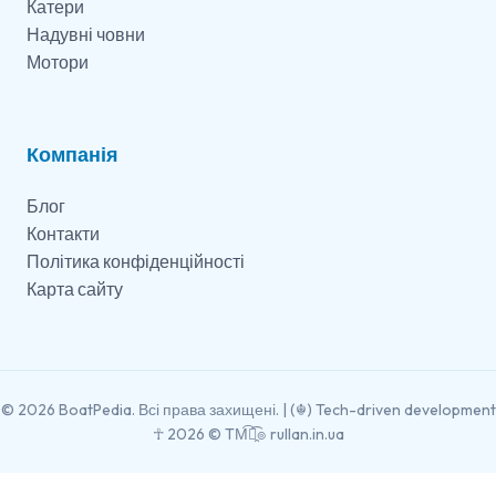
Катери
Надувні човни
Мотори
Компанія
Блог
Контакти
Політика конфіденційності
Карта сайту
© 2026 BoatPedia. Всі права захищені. | (☬) Tech-driven development
☥ 2026 © TM͡๏̯͡๏
rullan.in.ua