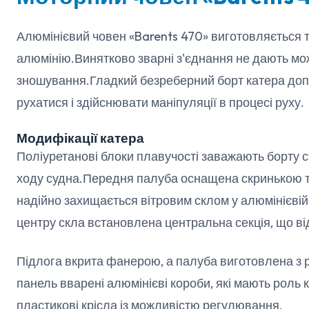
Алюмінієвий човен «Barents 470» виготовляється т
алюмінію.Винятково зварні з'єднання не дають мо
зношування.Гладкий безреберний борт катера допом
рухатися і здійснювати маніпуляції в процесі руху.
Модифікації катера
Поліуретанові блоки плавучості заважають борту ст
ходу судна.Передня палуба оснащена скринькою т
надійно захищається вітровим склом у алюмінієвій
центру скла встановлена центральна секція, що ві
Підлога вкрита фанерою, а палуба виготовлена з
панель вварені алюмінієві короби, які мають роль
пластикові крісла із можливістю регулювання.