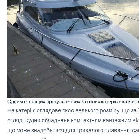
Одним із кращих прогулянкових каютних катерів вважаєть
На катері є оглядове скло великого розміру, що за
огляд.Судно обладнане компактним вантажним відсі
що може знадобитися для тривалого плавання: са