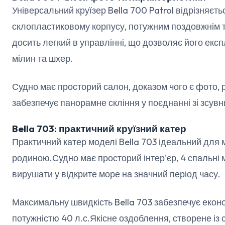
Універсальний круїзер Bella 700 Patrol відрізняєт
склопластиковому корпусу, потужним поздовжнім 
досить легкий в управлінні, що дозволяє його екс
мілин та шхер.
Судно має просторий салон, доказом чого є фото, р
забезпечує панорамне скління у поєднанні зі зсув
Bella 703: практичний круїзний катер
Практичний катер моделі Bella 703 ідеальний для 
родиною.Судно має просторий інтер'єр, 4 спальні 
вирушати у відкрите море на значний період часу.
Максимальну швидкість Bella 703 забезпечує екон
потужністю 40 л.с.Якісне оздоблення, створене із 