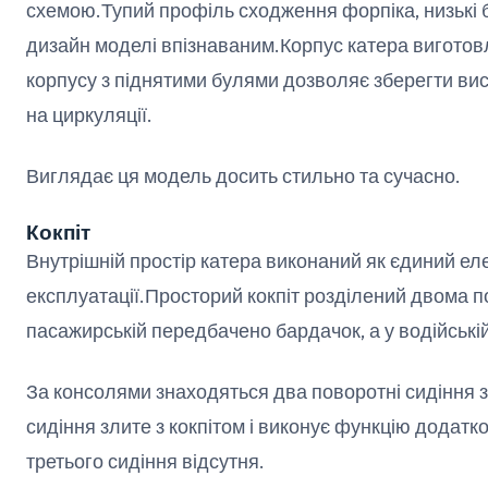
схемою.Тупий профіль сходження форпіка, низькі б
дизайн моделі впізнаваним.Корпус катера виготов
корпусу з піднятими булями дозволяє зберегти висок
на циркуляції.
Виглядає ця модель досить стильно та сучасно.
Кокпіт
Внутрішній простір катера виконаний як єдиний ел
експлуатації.Просторий кокпіт розділений двома 
пасажирській передбачено бардачок, а у водійські
За консолями знаходяться два поворотні сидіння 
сидіння злите з кокпітом і виконує функцію додат
третього сидіння відсутня.