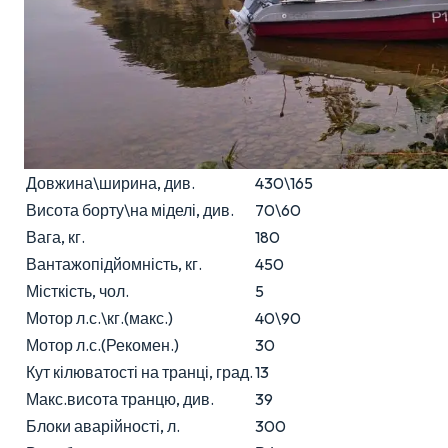
Довжина\ширина, див.
430\165
Висота борту\на міделі, див.
70\60
Вага, кг.
180
Вантажопідйомність, кг.
450
Місткість, чол.
5
Мотор л.с.\кг.(макс.)
40\90
Мотор л.с.(Рекомен.)
30
Кут кілюватості на транці, град.
13
Макс.висота транцю, див.
39
Блоки аварійності, л.
300