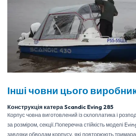
Інші човни цього виробни
Конструкція катера Scandic Eving 285
Корпус човна виготовлений із склоплатика і розпод
за розміром, секції.Поперечна стійкість моделі Evi
завдяки обводам корпусу, які повторюють тримара