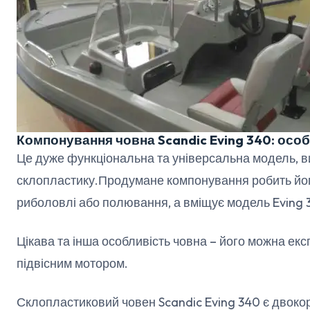
Компонування човна Scandic Eving 340: осо
Це дуже функціональна та універсальна модель, в
склопластику.Продумане компонування робить йог
риболовлі або полювання, а вміщує модель Eving 
Цікава та інша особливість човна – його можна експ
підвісним мотором.
Склопластиковий човен Scandic Eving 340 є двок