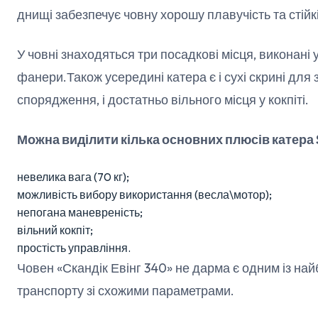
днищі забезпечує човну хорошу плавучість та стійкі
У човні знаходяться три посадкові місця, виконані у
фанери.Також усередині катера є і сухі скрині для
спорядження, і достатньо вільного місця у кокпіті.
Можна виділити кілька основних плюсів катера 
невелика вага (70 кг);
можливість вибору використання (весла\мотор);
непогана маневреність;
вільний кокпіт;
простість управління.
Човен «Скандік Евінг 340» не дарма є одним із на
транспорту зі схожими параметрами.