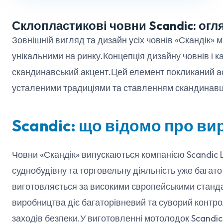
Склопластикові човни Scandic: огл
Зовнішній вигляд та дизайн усіх човнів «Скандік» м
унікальними на ринку.Концепція дизайну човнів і к
скандинавський акцент.Цей елемент покликаний асо
усталеними традиціями та ставленням скандинавц
Scandic: що відомо про в
Човни «Скандік» випускаються компанією Scandic L
суднобудівну та торговельну діяльність уже багато
виготовляється за високими європейськими станда
виробництва діє багаторівневий та суворий контро
заходів безпеки.У виготовленні мотолодок Scandi