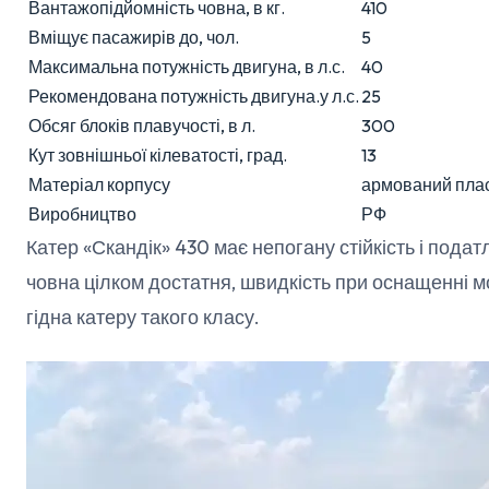
Вантажопідйомність човна, в кг.
410
Вміщує пасажирів до, чол.
5
Максимальна потужність двигуна, в л.с.
40
Рекомендована потужність двигуна.у л.с.
25
Обсяг блоків плавучості, в л.
300
Кут зовнішньої кілеватості, град.
13
Матеріал корпусу
армований пла
Виробництво
РФ
Катер «Скандік» 430 має непогану стійкість і пода
човна цілком достатня, швидкість при оснащенні 
гідна катеру такого класу.