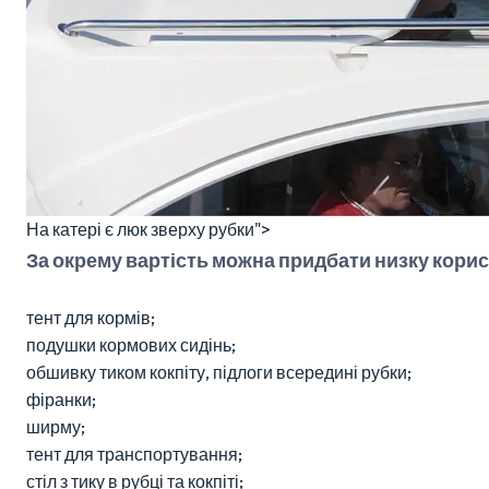
На катері є люк зверху рубки">
За окрему вартість можна придбати низку корис
тент для кормів;
подушки кормових сидінь;
обшивку тиком кокпіту, підлоги всередині рубки;
фіранки;
ширму;
тент для транспортування;
стіл з тику в рубці та кокпіті;