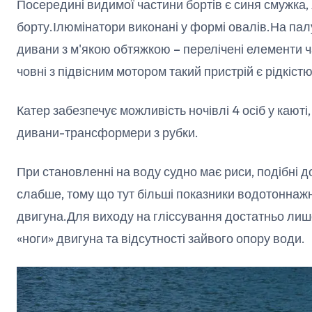
Посередині видимої частини бортів є синя смужка,
борту.Ілюмінатори виконані у формі овалів.На палуб
дивани з м'якою обтяжкою – перелічені елементи ча
човні з підвісним мотором такий пристрій є рідкістю
Катер забезпечує можливість ночівлі 4 осіб у кают
дивани-трансформери з рубки.
При становленні на воду судно має риси, подібні д
слабше, тому що тут більші показники водотоннажн
двигуна.Для виходу на гліссування достатньо лише
«ноги» двигуна та відсутності зайвого опору води.