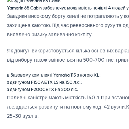
Yamarin 68 Cabin забезпечує можливість ночівлі 4 людей у
Завдяки високому борту хвилі не потрапляють у кок
захищена каютою.Під час реверсивного руху та од
виявлено ризику заливання кокпіту.
Як двигун використовується кілька основних варіаці
від вибору також змінюється на 500-700 тис. гривн
в базовому комплекті Yamaha 115 з ногою XL;
з двигуном F150AETX LS на 150 л.с.;
з двигуном F200CETX на 200 л.с.
Паливні каністри мають місткість 140 л.При встан
л.с.вдається розвинути на повному ході 42 вузли
25–30 вузлів.