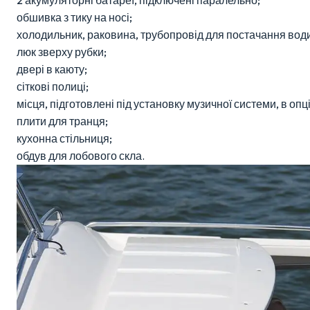
обшивка з тику на носі;
холодильник, раковина, трубопровід для постачання вод
люк зверху рубки;
двері в каюту;
сіткові полиці;
місця, підготовлені під установку музичної системи, в опці
плити для транця;
кухонна стільниця;
обдув для лобового скла.