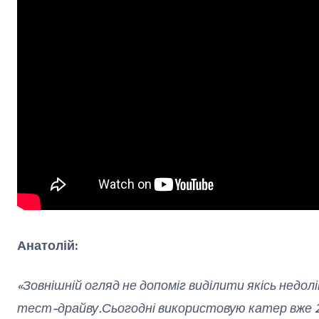
Анатолій:
«Зовнішній огляд не допоміг виділити якісь недолі
тест-драйву.Сьогодні використовую катер вже 2,5