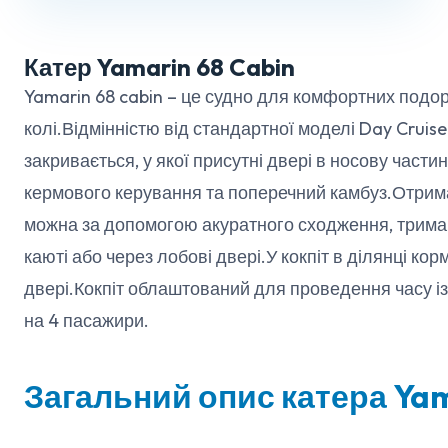
Катер Yamarin 68 Cabin
Yamarin 68 cabin – це судно для комфортних подо
колі.Відмінністю від стандартної моделі Day Cruise
закривається, у якої присутні двері в носову части
кермового керування та поперечний камбуз.Отрима
можна за допомогою акуратного сходження, тримаюч
каюті або через лобові двері.У кокпіт в ділянці ко
двері.Кокпіт облаштований для проведення часу із
на 4 пасажири.
Загальний опис катера Yam