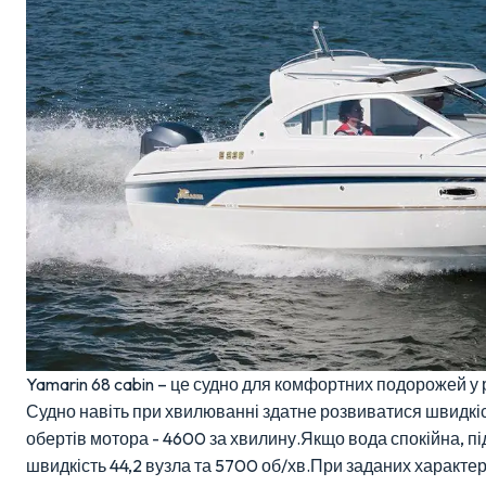
Yamarin 68 cabin – це судно для комфортних подорожей у
Судно навіть при хвилюванні здатне розвиватися швидкість
обертів мотора - 4600 за хвилину.Якщо вода спокійна, п
швидкість 44,2 вузла та 5700 об/хв.При заданих характе