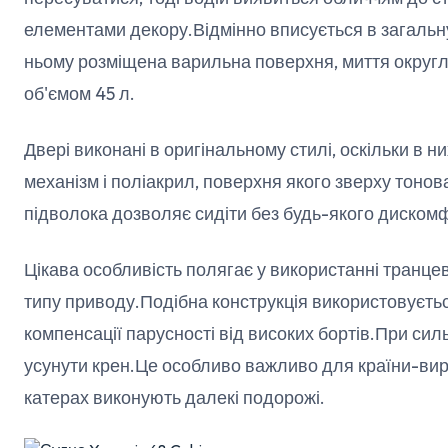
елементами декору.Відмінно вписується в загальну
ньому розміщена варильна поверхня, миття округ
об'ємом 45 л.
Двері виконані в оригінальному стилі, оскільки в
механізм і поліакрил, поверхня якого зверху тонов
підволока дозволяє сидіти без будь-якого диском
Цікава особливість полягає у використанні транце
типу приводу.Подібна конструкція використовуєть
компенсації парусності від високих бортів.При сил
усунути крен.Це особливо важливо для країни-виро
катерах виконують далекі подорожі.