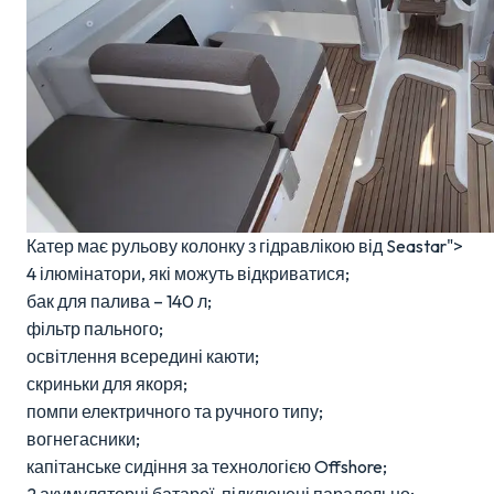
Катер має рульову колонку з гідравлікою від Seastar">
4 ілюмінатори, які можуть відкриватися;
бак для палива – 140 л;
фільтр пального;
освітлення всередині каюти;
скриньки для якоря;
помпи електричного та ручного типу;
вогнегасники;
капітанське сидіння за технологією Offshore;
2 акумуляторні батареї, підключені паралельно;