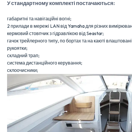
У стандартному комплекті постачаються:
габаритні та навігаційні вогні;
2 прилади в мережі LAN від Yamaha для різних вимірюван
кермовий стовпчик з гідравлікою від Seastar;
гачок трейлерного типу, по бортах та на каюті влаштовані 
рукоятки;
складний трап;
система дистанційного керування;
склоочисники;