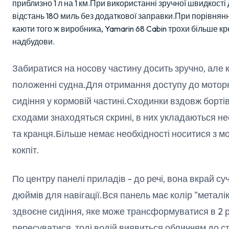
приблизно 1 л на 1 км.При використанні зручної швидкості 
відстань 180 миль без додаткової заправки.При порівнян
каюти того ж виробника, Yamarin 68 Cabin трохи більше к
надбудови.
Забиратися на носову частину досить зручно, але 
положенні судна.Для отримання доступу до моторно
сидіння у кормовій частині.Сходинки вздовж бортів
сходами знаходяться скрині, в них укладаються н
та кранця.Більше немає необхідності носитися з 
кокпіт.
По центру панелі приладів - до речі, вона вкрай су
дюймів для навігації.Вся панель має колір "металі
здвоєне сидіння, яке може трансформуватися в 2 
пересуватися, тоді водій виявиться обличчям до ст