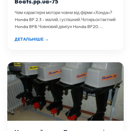
Boats.pp.ua-75
Чим характерні мотори човни від фірми «Хонда»?
Honda BF 2.3 - малий, і успішний.Чотирьохтактний
Honda BF8.Човновий двигун Honda BF20....
ДЕТАЛЬНІШЕ →