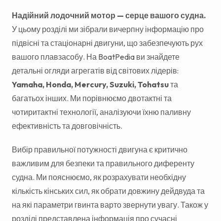
Надійний лодочний мотор — серце вашого судна.
У цьому розділі ми зібрали вичерпну інформацію про
підвісні та стаціонарні двигуни, що забезпечують рух
вашого плавзасобу. На BoatPedia ви знайдете
детальні огляди агрегатів від світових лідерів:
Yamaha, Honda, Mercury, Suzuki, Tohatsu
та
багатьох інших. Ми порівнюємо двотактні та
чотиритактні технології, аналізуючи їхню паливну
ефективність та довговічність.
Вибір правильної потужності двигуна є критично
важливим для безпеки та правильного диференту
судна. Ми пояснюємо, як розрахувати необхідну
кількість кінських сил, як обрати довжину дейдвуда та
на які параметри гвинта варто звернути увагу. Також у
розділі представлена інформація про сучасні